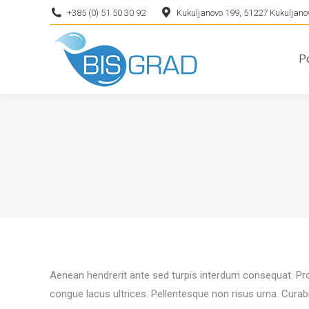
+385 (0) 51 50 30 92
Kukuljanovo 199, 51227 Kukuljanov
P
P
Aenean hendrerit ante sed turpis interdum consequat. Proi
congue lacus ultrices. Pellentesque non risus urna. Curabi