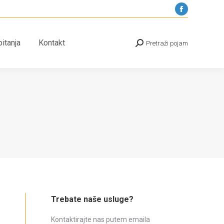
Facebook
pitanja
Kontakt
Pretraži pojam
Search:
page
opens
itanja
Kontakt
Pretraži pojam
Search:
in
new
window
Trebate naše usluge?
Kontaktirajte nas putem emaila