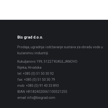
Bis grad d.o.o.
Prodaja, ugradnja i održavanje sustava za obradu vode u
kućanstvu i industriji.
Kukuljanovo 199, 51227 KUKULJANOVO
Rijeka, Hrvatska
tel: +385 (0) 51 50 30 92
fax: +385 (0) 51 50 30 79
mob: +385 (0) 91 40 33 893
IBAN: HR1824020061100521255
email: info@bisgrad.com