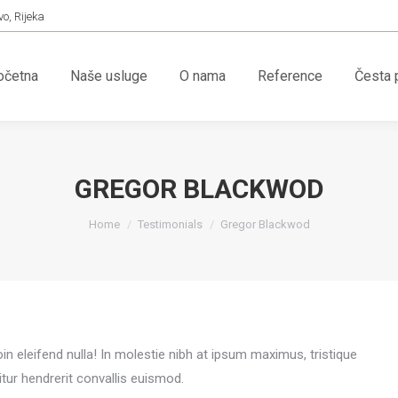
o, Rijeka
očetna
Naše usluge
O nama
Reference
Česta 
očetna
Naše usluge
O nama
Reference
Česta p
GREGOR BLACKWOD
You are here:
Home
Testimonials
Gregor Blackwod
n eleifend nulla! In molestie nibh at ipsum maximus, tristique
tur hendrerit convallis euismod.