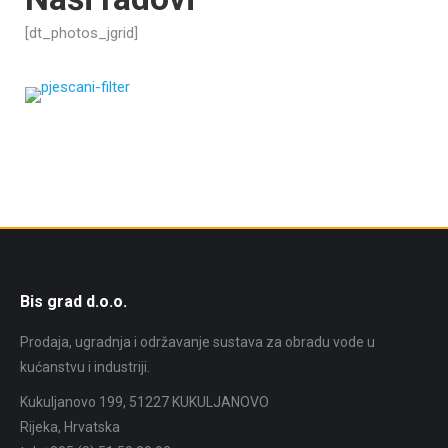
[dt_photos_jgrid]
Bis grad d.o.o.
Prodaja, ugradnja i održavanje sustava za obradu vode u
kućanstvu i industriji.
Kukuljanovo 199, 51227 KUKULJANOVO
Rijeka, Hrvatska