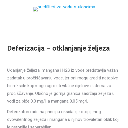
Deferizacija – otklanjanje željeza
Uklanjanje željeza, mangana i H2S iz vode predstavlja važan
zadatak u pročiščavanju vode, jer oni mogu graditi netopive
hidrokside koji mogu ugroziti vitalne dijelove sistema za
pročiščavanje. Obično je gornja granica sadržaja željeza u
vodi za piće 0.3 mg/l, a mangana 0.05 mg/l.
Deferizatori rade na principu oksidacije otopljenog
dvovalentnog željeza i mangana u njihov trovaletan oblik koji
je netopljiv i separabilan.