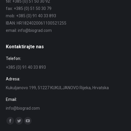
tel: +385 (0) 51 50 30 92
fax: +385 (0) 51 50 30 79
mob: +385 (0) 91 40 33 893
IBAN: HR1824020061100521255
email: info@bisgrad.com
Kontaktirajte nas
Telefon:
+385 (0) 91 40 33 893
Adresa:
Kukuljanovo 199, 51227 KUKULJANOVO Rijeka, Hrvatska
Email:
info@bisgrad.com
Find us on:
Facebook
Twitter
YouTube